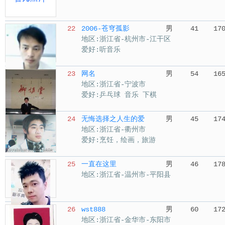
22
2006-苍穹孤影
男
41
17
地区:浙江省-杭州市-江干区
爱好:听音乐
23
网名
男
54
16
地区:浙江省-宁波市
爱好:乒乓球 音乐 下棋
24
无悔选择之人生的爱
男
45
17
地区:浙江省-衢州市
爱好:烹饪，绘画，旅游
25
一直在这里
男
46
17
地区:浙江省-温州市-平阳县
26
wst888
男
60
17
地区:浙江省-金华市-东阳市