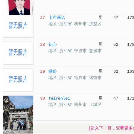
27
卡布基诺
男
47
17
地区:浙江省-杭州市-拱墅区
28
初心
男
52
17
地区:浙江省-宁波市-慈溪市
29
缘份
男
62
16
地区:浙江省-绍兴市-诸暨市
30
feirenlei
男
47
17
地区:浙江省-杭州市-上城区
[进入下一页，查看更多