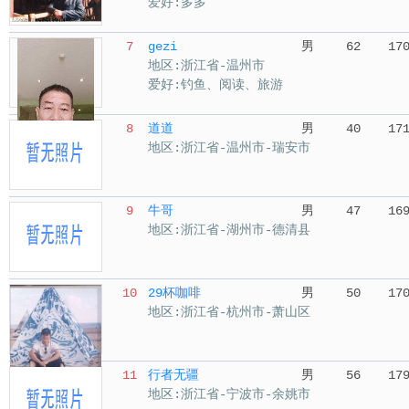
爱好:多多
7
gezi
男
62
17
地区:浙江省-温州市
爱好:钓鱼、阅读、旅游
8
道道
男
40
17
地区:浙江省-温州市-瑞安市
9
牛哥
男
47
16
地区:浙江省-湖州市-德清县
10
29杯咖啡
男
50
17
地区:浙江省-杭州市-萧山区
11
行者无疆
男
56
17
地区:浙江省-宁波市-余姚市