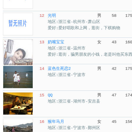
12
光明
男
58
17
地区:浙江省-杭州市-萧山区
爱好:爱好唱歌和上网，逛街，下棋购物
13
奶嘴宝宝
女
43
16
地区:浙江省-温州市
爱好:逛街，骗男朋友的小钱，老是叫他买东
14
蓝色生死恋2
男
42
17
地区:浙江省-宁波市
15
QQ
男
47
17
地区:浙江省-湖州市-安吉县
16
猴年马月
女
45
15
地区:浙江省-宁波市-鄞州区