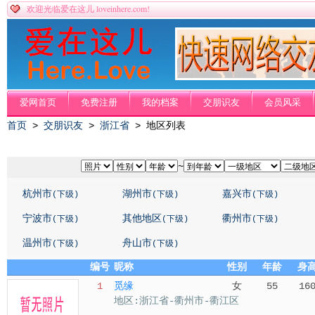
loveinhere.com!
欢迎光临爱在这儿
爱网首页
免费注册
我的档案
交朋识友
会员风采
首页
>
交朋识友
>
浙江省
> 地区列表
~
杭州市
湖州市
嘉兴市
(下级)
(下级)
(下级)
宁波市
其他地区
衢州市
(下级)
(下级)
(下级)
温州市
舟山市
(下级)
(下级)
编号
昵称
性别
年龄
身
1
觅缘
女
55
16
地区:浙江省-衢州市-衢江区