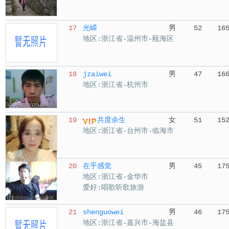
17
光嵘
男
52
16
地区:浙江省-温州市-瓯海区
18
jzaiwei
男
47
16
地区:浙江省-杭州市
19
共度余生
女
51
15
地区:浙江省-台州市-临海市
20
在乎感觉
男
45
17
地区:浙江省-金华市
爱好:唱歌听歌旅游
21
shenguowei
男
46
17
地区:浙江省-嘉兴市-海盐县