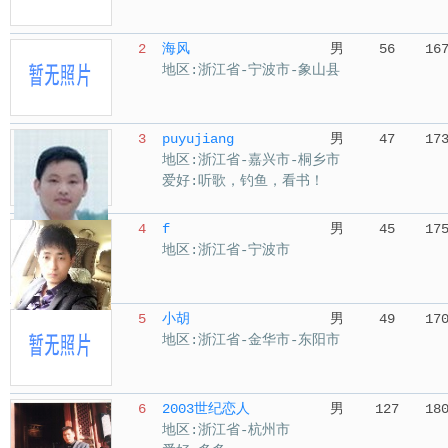
2
海风
男
56
16
地区:浙江省-宁波市-象山县
3
puyujiang
男
47
17
地区:浙江省-嘉兴市-桐乡市
爱好:听歌，钓鱼，看书！
4
f
男
45
17
地区:浙江省-宁波市
5
小胡
男
49
17
地区:浙江省-金华市-东阳市
6
2003世纪恋人
男
127
18
地区:浙江省-杭州市