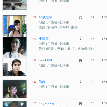
地区:广西省-北海市
13
好梦难寻
女
52
15
地区:广西省-北海市
爱好:羽毛球.乒乓球.散步
14
小寒雪
女
46
16
地区:广西省-北海市
爱好:听音，网购，看书，旅游做运动
15
bae1984
男
43
16
地区:广西省-北海市
16
修步
女
38
15
地区:广西省-北海市
17
liyadong
男
45
16