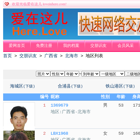
loveinhere.com!
欢迎光临爱在这儿
爱网首页
免费注册
我的档案
交朋识友
会员风采
首页
>
交朋识友
>
广西省
>
北海市
> 地区列表
~
海城区
合浦县
铁山港区
(下级)
(下级)
(下级)
编号
昵称
性别
年龄
身
1
1369679
男
53
17
地区:广西省-北海市
2
LBX1968
女
59
16