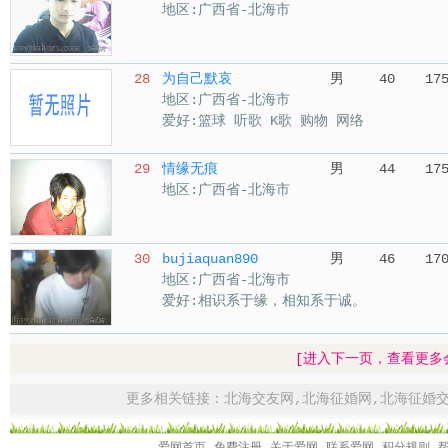
地区:广西省-北海市
28
为自己默哀
男
40
17
地区:广西省-北海市
爱好:篮球 听歌 K歌 购物 网络
29
情缘无痕
男
44
17
地区:广西省-北海市
30
bujiaquan890
男
46
17
地区:广西省-北海市
爱好:相识系于缘，相知系于诚。
[进入下一页，查看更多
更多相关链接：
北海交友网
,
北海征婚网
,
北海征婚
爱网首页
免费注册
关于爱网
联系爱网
积分规则