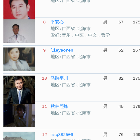
地区:广西省-北海市
8
平安心
男
67
17
地区:广西省-北海市
爱好:音乐，中医，中文，哲学
9
lieyaoren
男
52
16
地区:广西省-北海市
10
马踏平川
男
32
17
地区:广西省-北海市
11
秋林熙峰
男
45
17
地区:广西省-北海市
12
msq882509
男
76
16