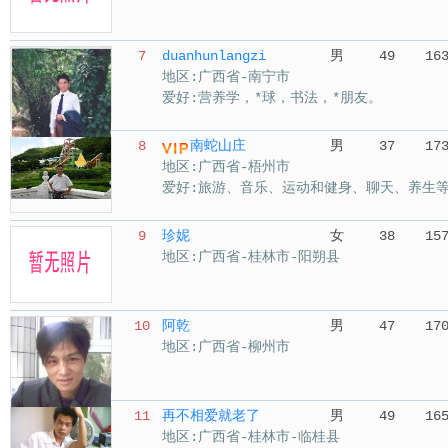
7
duanhunlangzi
男
49
16
地区:广西省-南宁市
爱好:营养学，*球，书法，*朋友。
8
南蛇山庄
男
37
17
地区:广西省-梧州市
爱好:旅游、音乐、运动和健身、聊天、养生
9
珍妮
女
38
15
地区:广西省-桂林市-阳朔县
10
阿乾
男
47
17
地区:广西省-柳州市
11
再不相爱就老了
男
49
16
地区:广西省-桂林市-临桂县