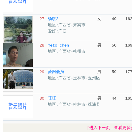
27
杨敏2
女
49
16
地区:广西省-来宾市
爱好:广泛
28
meto_chen
男
50
16
地区:广西省-柳州市
29
爱网会员
男
59
17
地区:广西省-玉林市-玉州区
30
旺旺
男
44
16
地区:广西省-桂林市-荔浦县
[进入下一页，查看更多