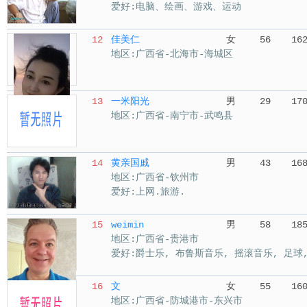
爱好:电脑、绘画、游戏、运动
12
佳美仁
女
56
16
地区:广西省-北海市-海城区
13
一米阳光
男
29
17
地区:广西省-南宁市-武鸣县
14
黄亲国戚
男
43
16
地区:广西省-钦州市
爱好:上网.旅游.
15
weimin
男
58
18
地区:广西省-贵港市
爱好:爵士乐, 布鲁斯音乐, 摇滚音乐, 足球,
16
文
女
55
16
地区:广西省-防城港市-东兴市