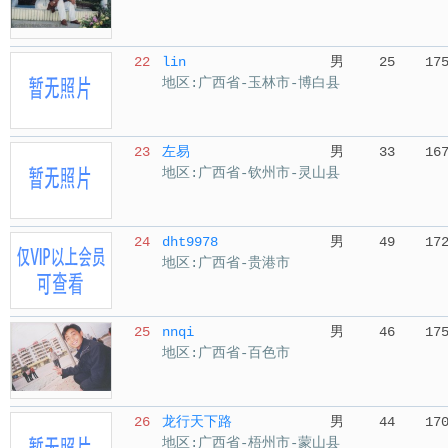
22
lin
男
25
17
地区:广西省-玉林市-博白县
23
左易
男
33
16
地区:广西省-钦州市-灵山县
24
dht9978
男
49
17
地区:广西省-贵港市
25
nnqi
男
46
17
地区:广西省-百色市
26
龙行天下路
男
44
17
地区:广西省-梧州市-蒙山县