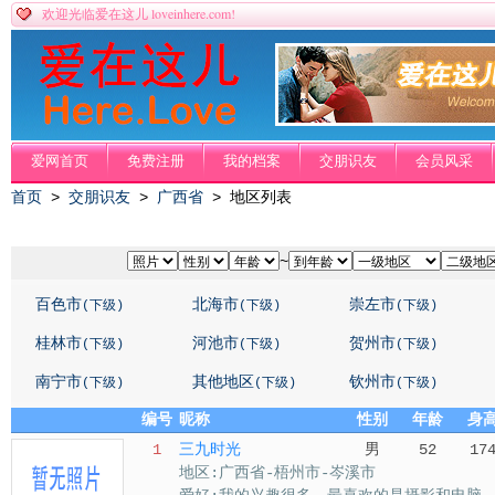
loveinhere.com!
欢迎光临爱在这儿
爱网首页
免费注册
我的档案
交朋识友
会员风采
首页
>
交朋识友
>
广西省
> 地区列表
~
百色市
北海市
崇左市
(下级)
(下级)
(下级)
桂林市
河池市
贺州市
(下级)
(下级)
(下级)
南宁市
其他地区
钦州市
(下级)
(下级)
(下级)
编号
昵称
性别
年龄
身
1
三九时光
男
52
17
地区:广西省-梧州市-岑溪市