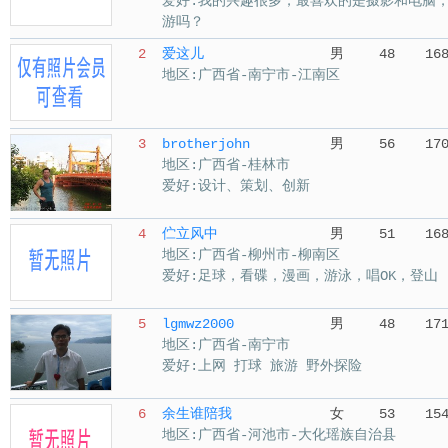
爱好:我的兴趣很多，最喜欢的是摄影和电脑
游吗？
2
爱这儿
男
48
16
地区:广西省-南宁市-江南区
3
brotherjohn
男
56
17
地区:广西省-桂林市
爱好:设计、策划、创新
4
伫立风中
男
51
16
地区:广西省-柳州市-柳南区
爱好:足球，看碟，漫画，游泳，唱OK，登山
5
lgmwz2000
男
48
17
地区:广西省-南宁市
爱好:上网 打球 旅游 野外探险
6
余生谁陪我
女
53
15
地区:广西省-河池市-大化瑶族自治县