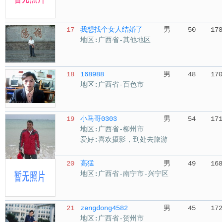
17
我想找个女人结婚了
男
50
17
地区:广西省-其他地区
18
168988
男
48
17
地区:广西省-百色市
19
小马哥0303
男
54
17
地区:广西省-柳州市
爱好:喜欢摄影，到处去旅游
20
高猛
男
49
16
地区:广西省-南宁市-兴宁区
21
zengdong4582
男
45
17
地区:广西省-贺州市