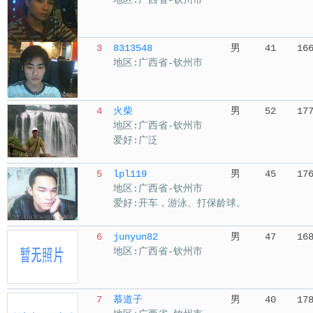
地区:广西省-钦州市
3
8313548
男
41
16
地区:广西省-钦州市
4
火柴
男
52
17
地区:广西省-钦州市
爱好:广泛
5
lpl119
男
45
17
地区:广西省-钦州市
爱好:开车，游泳、打保龄球。
6
junyun82
男
47
16
地区:广西省-钦州市
7
慕道子
男
40
17