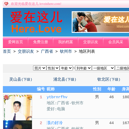
loveinhere.com!
欢迎光临爱在这儿
爱网首页
免费注册
我的档案
交朋识友
会员风采
首页
>
交朋识友
>
广西省
>
钦州市
> 地区列表
~
灵山县
浦北县
钦北区
(下级)
(下级)
(下级)
编号
昵称
性别
年龄
身
1
ytbrnrfhv
男
46
18
地区:广西省-钦州市
爱好:电脑
2
涐の好冷
男
44
16