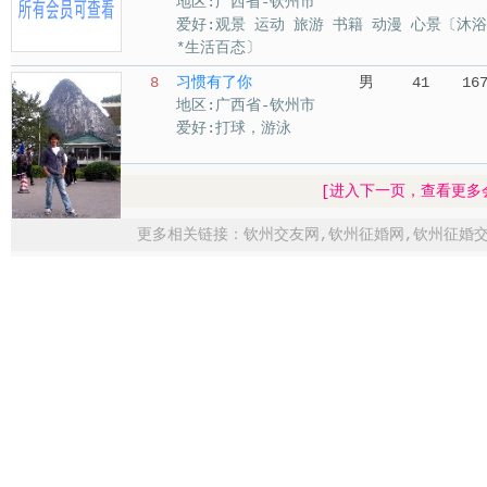
地区:广西省-钦州市
爱好:观景 运动 旅游 书籍 动漫 心景〔
*生活百态〕
8
习惯有了你
男
41
16
地区:广西省-钦州市
爱好:打球，游泳
[进入下一页，查看更多
更多相关链接：
钦州交友网
,
钦州征婚网
,
钦州征婚